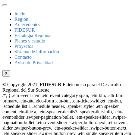
Inicio
Región
Antecedentes
FIDESUR
Estrategia Regional
Planes y estudio
Proyectos
Sistema de información
Contacto
Aviso de Privacidad
X
© Copyright 2021.
FIDESUR
Fideicomiso para el Desarrollo
Regional del Sur Sureste.
/*; } .etn-event-item .etn-event-category span, .etn-btn, .attr-btn-
primary, .etn-attendee-form .etn-btn, .etn-ticket-widget .etn-btn,
.schedule-list-1 .schedule-header, .speaker-style4 .etn-speaker-
content .etn-title a, .etn-speaker-details3 .speaker-title-info, .etn-
event-slider .swiper-pagination-bullet, .etn-speaker-slider .swiper-
pagination-bullet, .etn-event-slider .swiper-button-next, .etn-event-
slider .swiper-button-prev, .etn-speaker-slider .swiper-button-next,
.etn-speaker-slider .swiper-button-prev, .etn-single-speaker-item .etn-