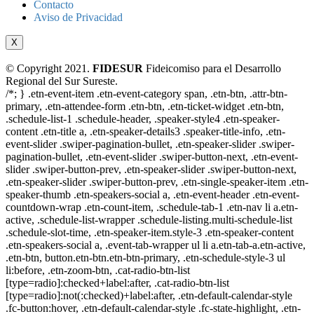
Contacto
Aviso de Privacidad
X
© Copyright 2021.
FIDESUR
Fideicomiso para el Desarrollo
Regional del Sur Sureste.
/*; } .etn-event-item .etn-event-category span, .etn-btn, .attr-btn-
primary, .etn-attendee-form .etn-btn, .etn-ticket-widget .etn-btn,
.schedule-list-1 .schedule-header, .speaker-style4 .etn-speaker-
content .etn-title a, .etn-speaker-details3 .speaker-title-info, .etn-
event-slider .swiper-pagination-bullet, .etn-speaker-slider .swiper-
pagination-bullet, .etn-event-slider .swiper-button-next, .etn-event-
slider .swiper-button-prev, .etn-speaker-slider .swiper-button-next,
.etn-speaker-slider .swiper-button-prev, .etn-single-speaker-item .etn-
speaker-thumb .etn-speakers-social a, .etn-event-header .etn-event-
countdown-wrap .etn-count-item, .schedule-tab-1 .etn-nav li a.etn-
active, .schedule-list-wrapper .schedule-listing.multi-schedule-list
.schedule-slot-time, .etn-speaker-item.style-3 .etn-speaker-content
.etn-speakers-social a, .event-tab-wrapper ul li a.etn-tab-a.etn-active,
.etn-btn, button.etn-btn.etn-btn-primary, .etn-schedule-style-3 ul
li:before, .etn-zoom-btn, .cat-radio-btn-list
[type=radio]:checked+label:after, .cat-radio-btn-list
[type=radio]:not(:checked)+label:after, .etn-default-calendar-style
.fc-button:hover, .etn-default-calendar-style .fc-state-highlight, .etn-