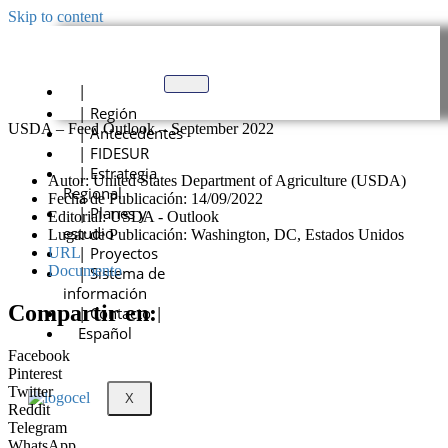
Skip to content
|
| Región
USDA – Feed Outlook – September 2022
| Antecedentes
| FIDESUR
| Estrategia
Autor: United States Department of Agriculture (USDA)
Regional
Fecha de Publicación: 14/09/2022
| Planes y
Editorial: USDA - Outlook
estudio
Lugar de Publicación: Washington, DC, Estados Unidos
| Proyectos
URL
Documento
| Sistema de
información
Compartir en:
| Contacto |
Español
Facebook
Pinterest
Twitter
X
Reddit
Telegram
WhatsApp