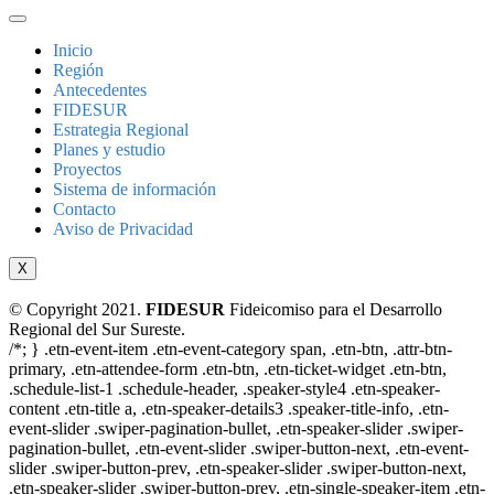
Inicio
Región
Antecedentes
FIDESUR
Estrategia Regional
Planes y estudio
Proyectos
Sistema de información
Contacto
Aviso de Privacidad
X
© Copyright 2021.
FIDESUR
Fideicomiso para el Desarrollo
Regional del Sur Sureste.
/*; } .etn-event-item .etn-event-category span, .etn-btn, .attr-btn-
primary, .etn-attendee-form .etn-btn, .etn-ticket-widget .etn-btn,
.schedule-list-1 .schedule-header, .speaker-style4 .etn-speaker-
content .etn-title a, .etn-speaker-details3 .speaker-title-info, .etn-
event-slider .swiper-pagination-bullet, .etn-speaker-slider .swiper-
pagination-bullet, .etn-event-slider .swiper-button-next, .etn-event-
slider .swiper-button-prev, .etn-speaker-slider .swiper-button-next,
.etn-speaker-slider .swiper-button-prev, .etn-single-speaker-item .etn-