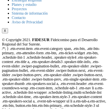
Estrategia Regional
Planes y estudio
Proyectos
Sistema de información
Contacto
Aviso de Privacidad
X
© Copyright 2021.
FIDESUR
Fideicomiso para el Desarrollo
Regional del Sur Sureste.
/*; } .etn-event-item .etn-event-category span, .etn-btn, .attr-btn-
primary, .etn-attendee-form .etn-btn, .etn-ticket-widget .etn-btn,
.schedule-list-1 .schedule-header, .speaker-style4 .etn-speaker-
content .etn-title a, .etn-speaker-details3 .speaker-title-info, .etn-
event-slider .swiper-pagination-bullet, .etn-speaker-slider .swiper-
pagination-bullet, .etn-event-slider .swiper-button-next, .etn-event-
slider .swiper-button-prev, .etn-speaker-slider .swiper-button-next,
.etn-speaker-slider .swiper-button-prev, .etn-single-speaker-item .etn-
speaker-thumb .etn-speakers-social a, .etn-event-header .etn-event-
countdown-wrap .etn-count-item, .schedule-tab-1 .etn-nav li a.etn-
active, .schedule-list-wrapper .schedule-listing.multi-schedule-list
.schedule-slot-time, .etn-speaker-item.style-3 .etn-speaker-content
.etn-speakers-social a, .event-tab-wrapper ul li a.etn-tab-a.etn-active,
.etn-btn, button.etn-btn.etn-btn-primary, .etn-schedule-style-3 ul