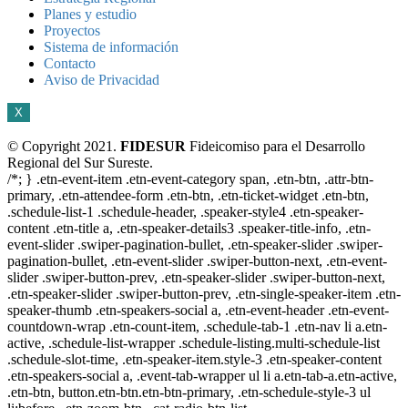
Planes y estudio
Proyectos
Sistema de información
Contacto
Aviso de Privacidad
X
© Copyright 2021.
FIDESUR
Fideicomiso para el Desarrollo
Regional del Sur Sureste.
/*; } .etn-event-item .etn-event-category span, .etn-btn, .attr-btn-
primary, .etn-attendee-form .etn-btn, .etn-ticket-widget .etn-btn,
.schedule-list-1 .schedule-header, .speaker-style4 .etn-speaker-
content .etn-title a, .etn-speaker-details3 .speaker-title-info, .etn-
event-slider .swiper-pagination-bullet, .etn-speaker-slider .swiper-
pagination-bullet, .etn-event-slider .swiper-button-next, .etn-event-
slider .swiper-button-prev, .etn-speaker-slider .swiper-button-next,
.etn-speaker-slider .swiper-button-prev, .etn-single-speaker-item .etn-
speaker-thumb .etn-speakers-social a, .etn-event-header .etn-event-
countdown-wrap .etn-count-item, .schedule-tab-1 .etn-nav li a.etn-
active, .schedule-list-wrapper .schedule-listing.multi-schedule-list
.schedule-slot-time, .etn-speaker-item.style-3 .etn-speaker-content
.etn-speakers-social a, .event-tab-wrapper ul li a.etn-tab-a.etn-active,
.etn-btn, button.etn-btn.etn-btn-primary, .etn-schedule-style-3 ul