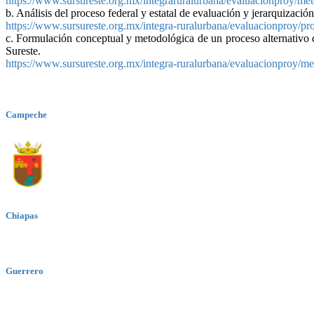
https://www.sursureste.org.mx/integraruralurbana/evaluacionproy/me
b. Análisis del proceso federal y estatal de evaluación y jerarquizació
https://www.sursureste.org.mx/integra-ruralurbana/evaluacionproy/p
c. Formulación conceptual y metodológica de un proceso alternativo de
Sureste.
https://www.sursureste.org.mx/integra-ruralurbana/evaluacionproy/
Campeche
Chiapas
Guerrero