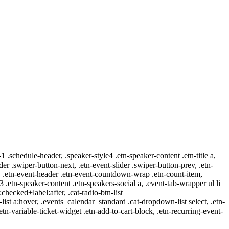
-1 .schedule-header, .speaker-style4 .etn-speaker-content .etn-title a,
ider .swiper-button-next, .etn-event-slider .swiper-button-prev, .etn-
 a, .etn-event-header .etn-event-countdown-wrap .etn-count-item,
-3 .etn-speaker-content .etn-speakers-social a, .event-tab-wrapper ul li
:checked+label:after, .cat-radio-btn-list
r-list a:hover, .events_calendar_standard .cat-dropdown-list select, .etn-
tn-variable-ticket-widget .etn-add-to-cart-block, .etn-recurring-event-