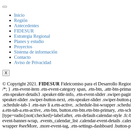
Inicio
Región
Antecedentes
FIDESUR
Estrategia Regional
Planes y estudio
Proyectos
Sistema de información
Contacto
Aviso de Privacidad
X
© Copyright 2021.
FIDESUR
Fideicomiso para el Desarrollo Region
/*; } .etn-event-item .etn-event-category span, .etn-btn, .attr-btn-prima
.etn-speaker-details3 .speaker-title-info, .etn-event-slider .swiper-pagi
speaker-slider .swiper-button-next, .etn-speaker-slider .swiper-button
.schedule-tab-1 .etn-nav li a.etn-active, .schedule-list-wrapper .schedul
a.etn-tab-a.etn-active, .etn-btn, button.etn-btn.etn-btn-primary, .etn-sch
[type=radio]:not(:checked)+label:after, .etn-default-calendar-style .fc-b
event-banner-wrap, .events_calendar_list .calendar-event-details .cale
wrapper #seeMore, .more-event-tag, .etn-settings-dashboard .button-