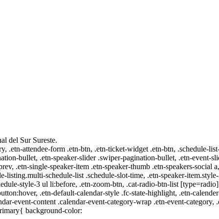
al del Sur Sureste.
ry, .etn-attendee-form .etn-btn, .etn-ticket-widget .etn-btn, .schedule-list
nation-bullet, .etn-speaker-slider .swiper-pagination-bullet, .etn-event-sl
-prev, .etn-single-speaker-item .etn-speaker-thumb .etn-speakers-social
e-listing.multi-schedule-list .schedule-slot-time, .etn-speaker-item.style
edule-style-3 ul li:before, .etn-zoom-btn, .cat-radio-btn-list [type=radio]
utton:hover, .etn-default-calendar-style .fc-state-highlight, .etn-calende
ndar-event-content .calendar-event-category-wrap .etn-event-category, .e
primary{ background-color: