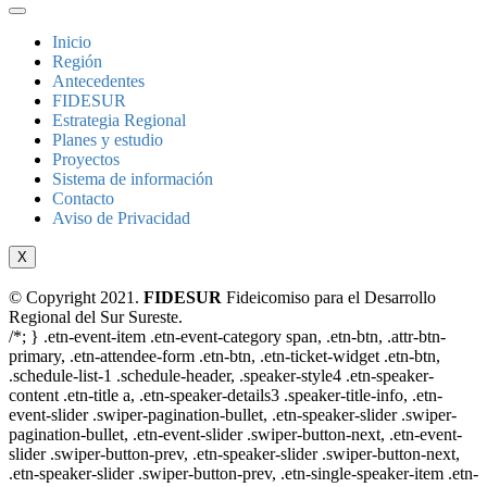
Inicio
Región
Antecedentes
FIDESUR
Estrategia Regional
Planes y estudio
Proyectos
Sistema de información
Contacto
Aviso de Privacidad
X
© Copyright 2021.
FIDESUR
Fideicomiso para el Desarrollo
Regional del Sur Sureste.
/*; } .etn-event-item .etn-event-category span, .etn-btn, .attr-btn-
primary, .etn-attendee-form .etn-btn, .etn-ticket-widget .etn-btn,
.schedule-list-1 .schedule-header, .speaker-style4 .etn-speaker-
content .etn-title a, .etn-speaker-details3 .speaker-title-info, .etn-
event-slider .swiper-pagination-bullet, .etn-speaker-slider .swiper-
pagination-bullet, .etn-event-slider .swiper-button-next, .etn-event-
slider .swiper-button-prev, .etn-speaker-slider .swiper-button-next,
.etn-speaker-slider .swiper-button-prev, .etn-single-speaker-item .etn-