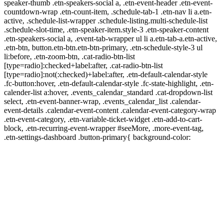
speaker-thumb .etn-speakers-social a, .etn-event-header .etn-event-
countdown-wrap .etn-count-item, .schedule-tab-1 .etn-nav li a.etn-
active, .schedule-list-wrapper .schedule-listing.multi-schedule-list
.schedule-slot-time, .etn-speaker-item.style-3 .etn-speaker-content
.etn-speakers-social a, .event-tab-wrapper ul li a.etn-tab-a.etn-active,
.etn-btn, button.etn-btn.etn-btn-primary, .etn-schedule-style-3 ul
li:before, .etn-zoom-btn, .cat-radio-btn-list
[type=radio]:checked+label:after, .cat-radio-btn-list
[type=radio]:not(:checked)+label:after, .etn-default-calendar-style
.fc-button:hover, .etn-default-calendar-style .fc-state-highlight, .etn-
calender-list a:hover, .events_calendar_standard .cat-dropdown-list
select, .etn-event-banner-wrap, .events_calendar_list .calendar-
event-details .calendar-event-content .calendar-event-category-wrap
.etn-event-category, .etn-variable-ticket-widget .etn-add-to-cart-
block, .etn-recurring-event-wrapper #seeMore, .more-event-tag,
.etn-settings-dashboard .button-primary{ background-color: