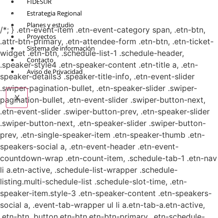
FIDESUR
© Copyright 2021.
FIDESUR
Fideicomiso para el Desarrollo Regional del Sur
Estrategia Regional
Sureste.
Planes y estudio
/*; } .etn-event-item .etn-event-category span, .etn-btn,
Proyectos
.attr-btn-primary, .etn-attendee-form .etn-btn, .etn-ticket-
Sistema de información
widget .etn-btn, .schedule-list-1 .schedule-header,
Contacto
.speaker-style4 .etn-speaker-content .etn-title a, .etn-
Aviso de Privacidad
speaker-details3 .speaker-title-info, .etn-event-slider
.swiper-pagination-bullet, .etn-speaker-slider .swiper-
X
pagination-bullet, .etn-event-slider .swiper-button-next,
.etn-event-slider .swiper-button-prev, .etn-speaker-slider
.swiper-button-next, .etn-speaker-slider .swiper-button-
prev, .etn-single-speaker-item .etn-speaker-thumb .etn-
speakers-social a, .etn-event-header .etn-event-
countdown-wrap .etn-count-item, .schedule-tab-1 .etn-nav
li a.etn-active, .schedule-list-wrapper .schedule-
listing.multi-schedule-list .schedule-slot-time, .etn-
speaker-item.style-3 .etn-speaker-content .etn-speakers-
social a, .event-tab-wrapper ul li a.etn-tab-a.etn-active,
.etn-btn, button.etn-btn.etn-btn-primary, .etn-schedule-