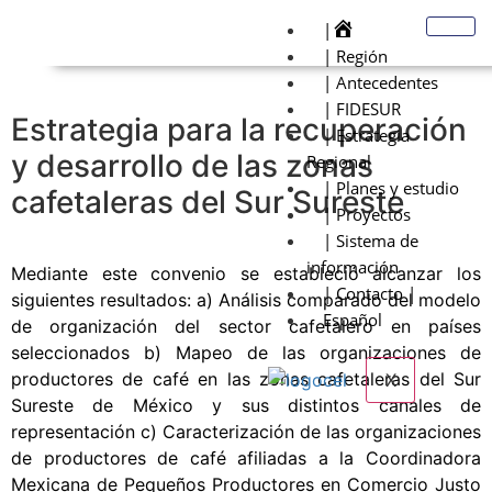
|
| Región
| Antecedentes
| FIDESUR
Estrategia para la recuperación
| Estrategia
y desarrollo de las zonas
Regional
| Planes y estudio
cafetaleras del Sur Sureste
| Proyectos
| Sistema de
información
Mediante este convenio se estableció alcanzar los
| Contacto |
siguientes resultados: a) Análisis comparado del modelo
Español
de organización del sector cafetalero en países
seleccionados b) Mapeo de las organizaciones de
productores de café en las zonas cafetaleras del Sur
X
Sureste de México y sus distintos canales de
representación c) Caracterización de las organizaciones
de productores de café afiliadas a la Coordinadora
Mexicana de Pequeños Productores en Comercio Justo