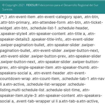
© Copyright 2021.
FIDESUR
Fideicomiso para el Desarrollo Regional del Sur
Sureste.
/*; } .etn-event-item .etn-event-category span, .etn-btn,
.attr-btn-primary, .etn-attendee-form .etn-btn, .etn-ticket-
widget .etn-btn, .schedule-list-1 .schedule-header,
.speaker-style4 .etn-speaker-content .etn-title a, .etn-
speaker-details3 .speaker-title-info, .etn-event-slider
.swiper-pagination-bullet, .etn-speaker-slider .swiper-
pagination-bullet, .etn-event-slider .swiper-button-next,
.etn-event-slider .swiper-button-prev, .etn-speaker-slider
.swiper-button-next, .etn-speaker-slider .swiper-button-
prev, .etn-single-speaker-item .etn-speaker-thumb .etn-
speakers-social a, .etn-event-header .etn-event-
countdown-wrap .etn-count-item, .schedule-tab-1 .etn-nav
li a.etn-active, .schedule-list-wrapper .schedule-
listing.multi-schedule-list .schedule-slot-time, .etn-
speaker-item.style-3 .etn-speaker-content .etn-speakers-
social a, .event-tab-wrapper ul li a.etn-tab-a.etn-active,