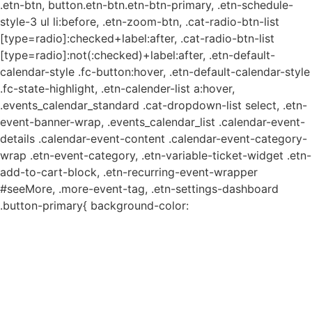
.etn-btn, button.etn-btn.etn-btn-primary, .etn-schedule-
style-3 ul li:before, .etn-zoom-btn, .cat-radio-btn-list
[type=radio]:checked+label:after, .cat-radio-btn-list
[type=radio]:not(:checked)+label:after, .etn-default-
calendar-style .fc-button:hover, .etn-default-calendar-style
.fc-state-highlight, .etn-calender-list a:hover,
.events_calendar_standard .cat-dropdown-list select, .etn-
event-banner-wrap, .events_calendar_list .calendar-event-
details .calendar-event-content .calendar-event-category-
wrap .etn-event-category, .etn-variable-ticket-widget .etn-
add-to-cart-block, .etn-recurring-event-wrapper
#seeMore, .more-event-tag, .etn-settings-dashboard
.button-primary{ background-color: