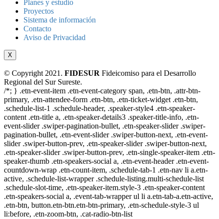
Planes y estudio
Proyectos
Sistema de información
Contacto
Aviso de Privacidad
X
© Copyright 2021.
FIDESUR
Fideicomiso para el Desarrollo
Regional del Sur Sureste.
/*; } .etn-event-item .etn-event-category span, .etn-btn, .attr-btn-
primary, .etn-attendee-form .etn-btn, .etn-ticket-widget .etn-btn,
.schedule-list-1 .schedule-header, .speaker-style4 .etn-speaker-
content .etn-title a, .etn-speaker-details3 .speaker-title-info, .etn-
event-slider .swiper-pagination-bullet, .etn-speaker-slider .swiper-
pagination-bullet, .etn-event-slider .swiper-button-next, .etn-event-
slider .swiper-button-prev, .etn-speaker-slider .swiper-button-next,
.etn-speaker-slider .swiper-button-prev, .etn-single-speaker-item .etn-
speaker-thumb .etn-speakers-social a, .etn-event-header .etn-event-
countdown-wrap .etn-count-item, .schedule-tab-1 .etn-nav li a.etn-
active, .schedule-list-wrapper .schedule-listing.multi-schedule-list
.schedule-slot-time, .etn-speaker-item.style-3 .etn-speaker-content
.etn-speakers-social a, .event-tab-wrapper ul li a.etn-tab-a.etn-active,
.etn-btn, button.etn-btn.etn-btn-primary, .etn-schedule-style-3 ul
li:before, .etn-zoom-btn, .cat-radio-btn-list