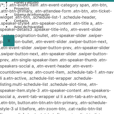
Planes y estudio
/*; } .etn-event-item .etn-event-category span, .etn-btn,
Proyectos
.attr-btn-primary, .etn-attendee-form .etn-btn, .etn-ticket-
Sistema de información
widget .etn-btn, .schedule-list-1 .schedule-header,
Contacto
.speaker-style4 .etn-speaker-content .etn-title a, .etn-
Aviso de Privacidad
speaker-details3 .speaker-title-info, .etn-event-slider
.swiper-pagination-bullet, .etn-speaker-slider .swiper-
X
pagination-bullet, .etn-event-slider .swiper-button-next,
.etn-event-slider .swiper-button-prev, .etn-speaker-slider
.swiper-button-next, .etn-speaker-slider .swiper-button-
prev, .etn-single-speaker-item .etn-speaker-thumb .etn-
speakers-social a, .etn-event-header .etn-event-
countdown-wrap .etn-count-item, .schedule-tab-1 .etn-nav
li a.etn-active, .schedule-list-wrapper .schedule-
listing.multi-schedule-list .schedule-slot-time, .etn-
speaker-item.style-3 .etn-speaker-content .etn-speakers-
social a, .event-tab-wrapper ul li a.etn-tab-a.etn-active,
.etn-btn, button.etn-btn.etn-btn-primary, .etn-schedule-
style-3 ul li:before, .etn-zoom-btn, .cat-radio-btn-list