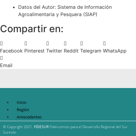
Datos del Autor: Sistema de Información
Agroalimentaria y Pesquera (SIAP)
Compartir en:
Facebook
Pinterest
Twitter
Reddit
Telegram
WhatsApp
Email
Inicio
Región
Antecedentes
FIDESUR
© Copyright 2021.
FIDESUR
Fideicomiso para el Desarrollo Regional del Sur
Estrategia Regional
Sureste.