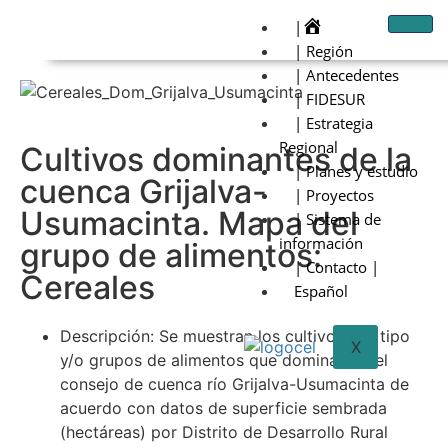
|
| Región
| Antecedentes
| FIDESUR
| Estrategia
Regional
Cultivos dominantes de la
| Planes y estudio
cuenca Grijalva-
| Proyectos
Usumacinta. Mapa del
| Sistema de
información
grupo de alimentos:
| Contacto |
Cereales
Español
Descripción: Se muestran los cultivos por tipo
X
y/o grupos de alimentos que dominan en el
consejo de cuenca río Grijalva-Usumacinta de
acuerdo con datos de superficie sembrada
(hectáreas) por Distrito de Desarrollo Rural