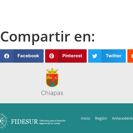
Compartir en:
Facebook
Pinterest
Twitter
Chiapas
Inicio
Región
Antecedent