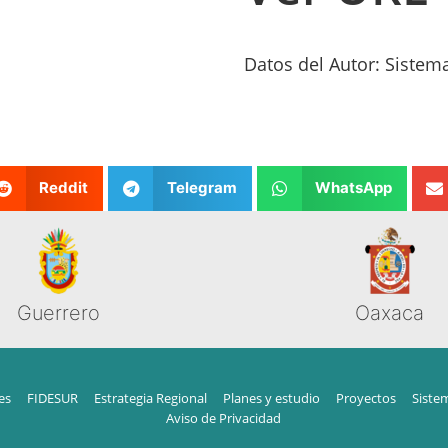
Datos del Autor: Sistem
Reddit
Telegram
WhatsApp
Guerrero
Oaxaca
es
FIDESUR
Estrategia Regional
Planes y estudio
Proyectos
Siste
Aviso de Privacidad