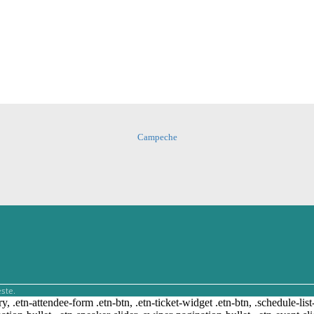
Campeche
ste.
ry, .etn-attendee-form .etn-btn, .etn-ticket-widget .etn-btn, .schedule-list