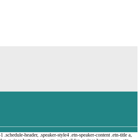
-1 .schedule-header, .speaker-style4 .etn-speaker-content .etn-title a,