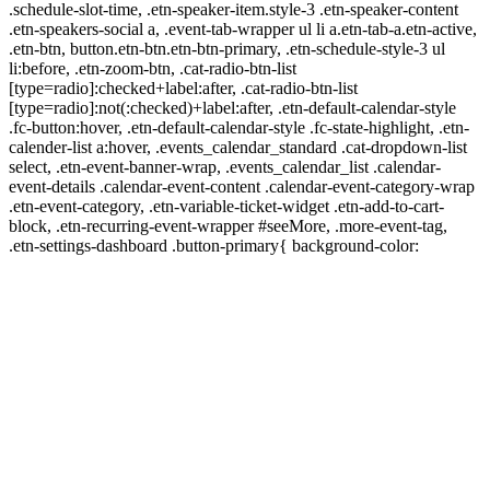
.schedule-slot-time, .etn-speaker-item.style-3 .etn-speaker-content
.etn-speakers-social a, .event-tab-wrapper ul li a.etn-tab-a.etn-active,
.etn-btn, button.etn-btn.etn-btn-primary, .etn-schedule-style-3 ul
li:before, .etn-zoom-btn, .cat-radio-btn-list
[type=radio]:checked+label:after, .cat-radio-btn-list
[type=radio]:not(:checked)+label:after, .etn-default-calendar-style
.fc-button:hover, .etn-default-calendar-style .fc-state-highlight, .etn-
calender-list a:hover, .events_calendar_standard .cat-dropdown-list
select, .etn-event-banner-wrap, .events_calendar_list .calendar-
event-details .calendar-event-content .calendar-event-category-wrap
.etn-event-category, .etn-variable-ticket-widget .etn-add-to-cart-
block, .etn-recurring-event-wrapper #seeMore, .more-event-tag,
.etn-settings-dashboard .button-primary{ background-color: