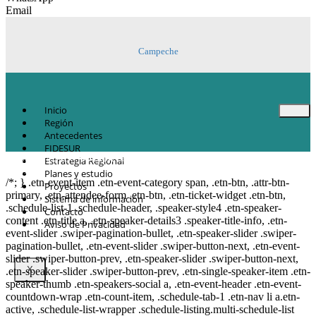
Email
Campeche
Inicio
Región
Antecedentes
FIDESUR
© Copyright 2021.
FIDESUR
Fideicomiso para el Desarrollo Regional del Sur
Estrategia Regional
Sureste.
Planes y estudio
/*; } .etn-event-item .etn-event-category span, .etn-btn, .attr-btn-
Proyectos
primary, .etn-attendee-form .etn-btn, .etn-ticket-widget .etn-btn,
Sistema de información
.schedule-list-1 .schedule-header, .speaker-style4 .etn-speaker-
Contacto
content .etn-title a, .etn-speaker-details3 .speaker-title-info, .etn-
Aviso de Privacidad
event-slider .swiper-pagination-bullet, .etn-speaker-slider .swiper-
pagination-bullet, .etn-event-slider .swiper-button-next, .etn-event-
slider .swiper-button-prev, .etn-speaker-slider .swiper-button-next,
X
.etn-speaker-slider .swiper-button-prev, .etn-single-speaker-item .etn-
speaker-thumb .etn-speakers-social a, .etn-event-header .etn-event-
countdown-wrap .etn-count-item, .schedule-tab-1 .etn-nav li a.etn-
active, .schedule-list-wrapper .schedule-listing.multi-schedule-list