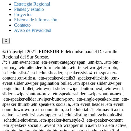
Estrategia Regional
Planes y estudio
Proyectos
Sistema de información
Contacto
Aviso de Privacidad
X
© Copyright 2021.
FIDESUR
Fideicomiso para el Desarrollo
Regional del Sur Sureste.
/*; } .etn-event-item .etn-event-category span, .etn-btn, .attr-btn-
primary, .etn-attendee-form .etn-btn, .etn-ticket-widget .etn-btn,
.schedule-list-1 .schedule-header, .speaker-style4 .etn-speaker-
content .etn-title a, .etn-speaker-details3 .speaker-title-info, .etn-
event-slider .swiper-pagination-bullet, .etn-speaker-slider .swiper-
pagination-bullet, .etn-event-slider .swiper-button-next, .etn-event-
slider .swiper-button-prev, .etn-speaker-slider .swiper-button-next,
.etn-speaker-slider .swiper-button-prev, .etn-single-speaker-item .etn-
speaker-thumb .etn-speakers-social a, .etn-event-header .etn-event-
countdown-wrap .etn-count-item, .schedule-tab-1 .etn-nav li a.etn-
active, .schedule-list-wrapper .schedule-listing.multi-schedule-list
.schedule-slot-time, .etn-speaker-item.style-3 .etn-speaker-content
.etn-speakers-social a, .event-tab-wrapper ul li a.etn-tab-a.etn-active,
.etn-btn, button.etn-btn.etn-btn-primary, .etn-schedule-style-3 ul