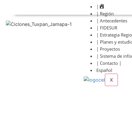
|
| Región
| Antecedentes
| FIDESUR
| Estrategia Regi
| Planes y estudi
| Proyectos
| Sistema de inf
| Contacto |
Español
X