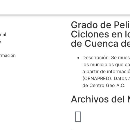
Grado de Pel
Ciclones en l
onal
de Cuenca de
o
ormación
Descripción: Se muest
los municipios que c
a partir de informac
(CENAPRED). Datos a
de Centro Geo A.C.
Archivos del