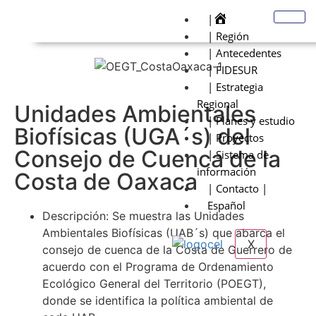
|
| Región
| Antecedentes
| FIDESUR
| Estrategia
Regional
Unidades Ambientales
| Planes y estudio
Biofísicas (UGA´s) del
| Proyectos
Consejo de Cuenca de la
| Sistema de
información
Costa de Oaxaca
| Contacto |
Español
Descripción: Se muestra las Unidades
Ambientales Biofísicas (UAB´s) que abarca el
X
consejo de cuenca de la Costa de Guerrero de
acuerdo con el Programa de Ordenamiento
Ecológico General del Territorio (POEGT),
donde se identifica la política ambiental de