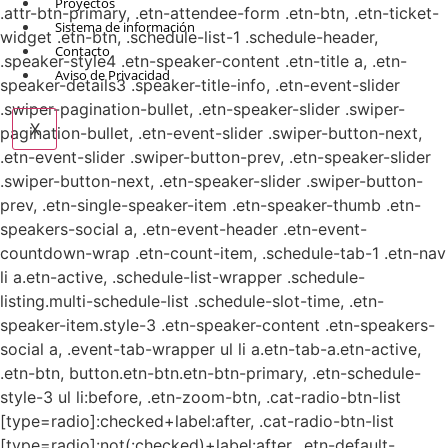
Proyectos
.attr-btn-primary, .etn-attendee-form .etn-btn, .etn-ticket-
Sistema de información
widget .etn-btn, .schedule-list-1 .schedule-header,
Contacto
.speaker-style4 .etn-speaker-content .etn-title a, .etn-
Aviso de Privacidad
speaker-details3 .speaker-title-info, .etn-event-slider
.swiper-pagination-bullet, .etn-speaker-slider .swiper-
X
pagination-bullet, .etn-event-slider .swiper-button-next,
.etn-event-slider .swiper-button-prev, .etn-speaker-slider
.swiper-button-next, .etn-speaker-slider .swiper-button-
prev, .etn-single-speaker-item .etn-speaker-thumb .etn-
speakers-social a, .etn-event-header .etn-event-
countdown-wrap .etn-count-item, .schedule-tab-1 .etn-nav
li a.etn-active, .schedule-list-wrapper .schedule-
listing.multi-schedule-list .schedule-slot-time, .etn-
speaker-item.style-3 .etn-speaker-content .etn-speakers-
social a, .event-tab-wrapper ul li a.etn-tab-a.etn-active,
.etn-btn, button.etn-btn.etn-btn-primary, .etn-schedule-
style-3 ul li:before, .etn-zoom-btn, .cat-radio-btn-list
[type=radio]:checked+label:after, .cat-radio-btn-list
[type=radio]:not(:checked)+label:after, .etn-default-