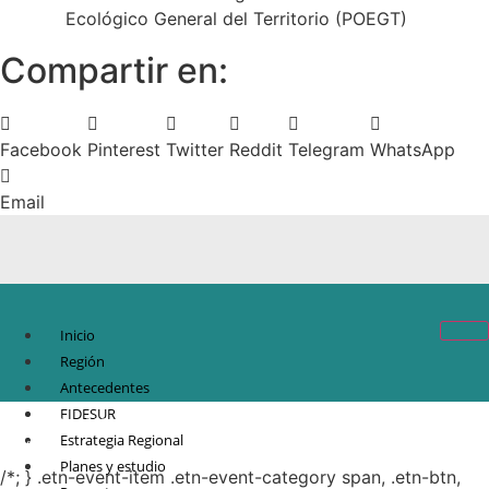
Ecológico General del Territorio (POEGT)
Compartir en:
Facebook
Pinterest
Twitter
Reddit
Telegram
WhatsApp
Email
Inicio
Región
Antecedentes
FIDESUR
© Copyright 2021.
FIDESUR
Fideicomiso para el Desarrollo Regional del Sur
Estrategia Regional
Sureste.
Planes y estudio
/*; } .etn-event-item .etn-event-category span, .etn-btn,