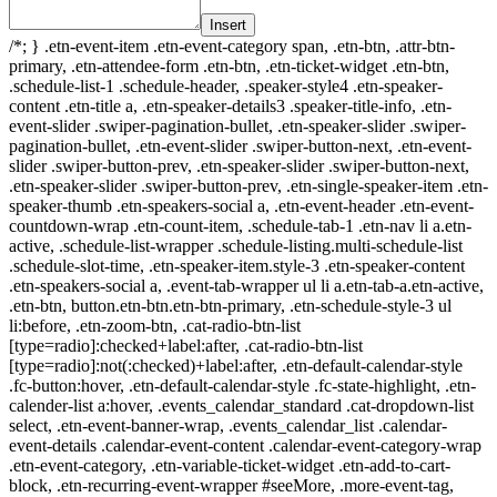
Insert
/*; } .etn-event-item .etn-event-category span, .etn-btn, .attr-btn-
primary, .etn-attendee-form .etn-btn, .etn-ticket-widget .etn-btn,
.schedule-list-1 .schedule-header, .speaker-style4 .etn-speaker-
content .etn-title a, .etn-speaker-details3 .speaker-title-info, .etn-
event-slider .swiper-pagination-bullet, .etn-speaker-slider .swiper-
pagination-bullet, .etn-event-slider .swiper-button-next, .etn-event-
slider .swiper-button-prev, .etn-speaker-slider .swiper-button-next,
.etn-speaker-slider .swiper-button-prev, .etn-single-speaker-item .etn-
speaker-thumb .etn-speakers-social a, .etn-event-header .etn-event-
countdown-wrap .etn-count-item, .schedule-tab-1 .etn-nav li a.etn-
active, .schedule-list-wrapper .schedule-listing.multi-schedule-list
.schedule-slot-time, .etn-speaker-item.style-3 .etn-speaker-content
.etn-speakers-social a, .event-tab-wrapper ul li a.etn-tab-a.etn-active,
.etn-btn, button.etn-btn.etn-btn-primary, .etn-schedule-style-3 ul
li:before, .etn-zoom-btn, .cat-radio-btn-list
[type=radio]:checked+label:after, .cat-radio-btn-list
[type=radio]:not(:checked)+label:after, .etn-default-calendar-style
.fc-button:hover, .etn-default-calendar-style .fc-state-highlight, .etn-
calender-list a:hover, .events_calendar_standard .cat-dropdown-list
select, .etn-event-banner-wrap, .events_calendar_list .calendar-
event-details .calendar-event-content .calendar-event-category-wrap
.etn-event-category, .etn-variable-ticket-widget .etn-add-to-cart-
block, .etn-recurring-event-wrapper #seeMore, .more-event-tag,