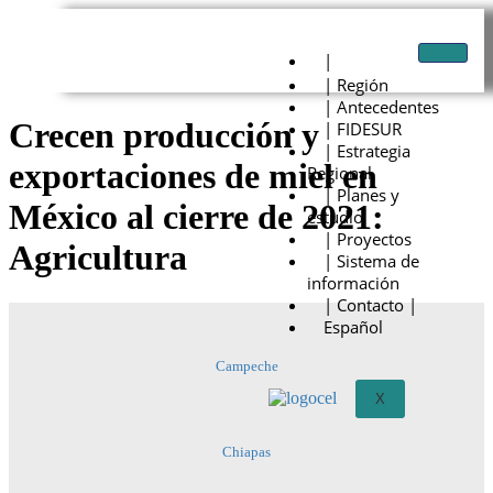
|
| Región
| Antecedentes
Crecen producción y
| FIDESUR
| Estrategia
exportaciones de miel en
Regional
| Planes y
México al cierre de 2021:
estudio
| Proyectos
Agricultura
| Sistema de
información
| Contacto |
Español
Campeche
X
Chiapas