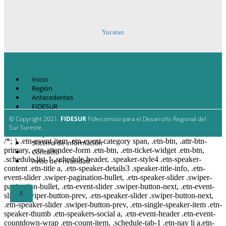
Yucatan
Inicio
Región
Antecedentes
FIDESUR
Estrategia Regional
© Copyright 2021.
FIDESUR
Fideicomiso para el Desarrollo Regional del
Planes y estudio
Sur Sureste.
Proyectos
/*; } .etn-event-item .etn-event-category span, .etn-btn, .attr-btn-
Sistema de información
primary, .etn-attendee-form .etn-btn, .etn-ticket-widget .etn-btn,
Contacto
.schedule-list-1 .schedule-header, .speaker-style4 .etn-speaker-
Aviso de Privacidad
content .etn-title a, .etn-speaker-details3 .speaker-title-info, .etn-
event-slider .swiper-pagination-bullet, .etn-speaker-slider .swiper-
pagination-bullet, .etn-event-slider .swiper-button-next, .etn-event-
X
slider .swiper-button-prev, .etn-speaker-slider .swiper-button-next,
.etn-speaker-slider .swiper-button-prev, .etn-single-speaker-item .etn-
speaker-thumb .etn-speakers-social a, .etn-event-header .etn-event-
countdown-wrap .etn-count-item, .schedule-tab-1 .etn-nav li a.etn-