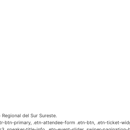
 Regional del Sur Sureste.
ttr-btn-primary, .etn-attendee-form .etn-btn, .etn-ticket-wid
s3 .speaker-title-info, .etn-event-slider .swiper-pagination-b