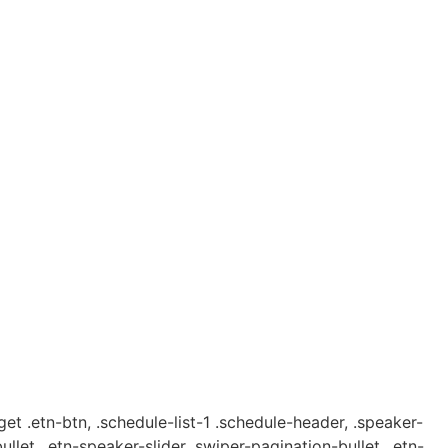
get .etn-btn, .schedule-list-1 .schedule-header, .speaker-
ullet, .etn-speaker-slider .swiper-pagination-bullet, .etn-