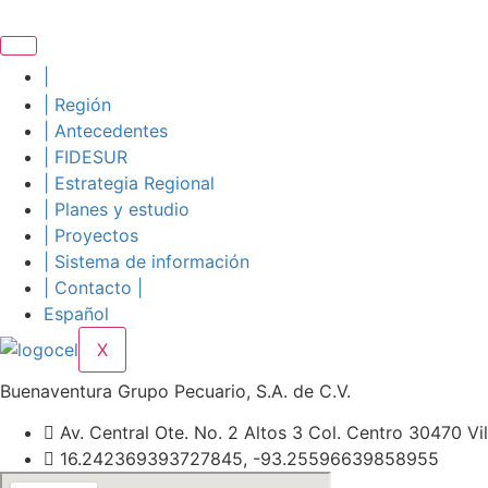
Skip
to
content
|
| Región
| Antecedentes
| FIDESUR
| Estrategia Regional
| Planes y estudio
| Proyectos
| Sistema de información
| Contacto |
Español
X
Buenaventura Grupo Pecuario, S.A. de C.V.
Av. Central Ote. No. 2 Altos 3 Col. Centro 30470 Vil
16.242369393727845, -93.25596639858955