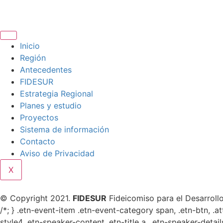
Inicio
Región
Antecedentes
FIDESUR
Estrategia Regional
Planes y estudio
Proyectos
Sistema de información
Contacto
Aviso de Privacidad
X
© Copyright 2021.
FIDESUR
Fideicomiso para el Desarrollo
/*; } .etn-event-item .etn-event-category span, .etn-btn, .a
style4 .etn-speaker-content .etn-title a, .etn-speaker-detail