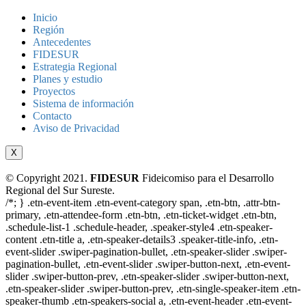
Inicio
Región
Antecedentes
FIDESUR
Estrategia Regional
Planes y estudio
Proyectos
Sistema de información
Contacto
Aviso de Privacidad
X
© Copyright 2021.
FIDESUR
Fideicomiso para el Desarrollo
Regional del Sur Sureste.
/*; } .etn-event-item .etn-event-category span, .etn-btn, .attr-btn-
primary, .etn-attendee-form .etn-btn, .etn-ticket-widget .etn-btn,
.schedule-list-1 .schedule-header, .speaker-style4 .etn-speaker-
content .etn-title a, .etn-speaker-details3 .speaker-title-info, .etn-
event-slider .swiper-pagination-bullet, .etn-speaker-slider .swiper-
pagination-bullet, .etn-event-slider .swiper-button-next, .etn-event-
slider .swiper-button-prev, .etn-speaker-slider .swiper-button-next,
.etn-speaker-slider .swiper-button-prev, .etn-single-speaker-item .etn-
speaker-thumb .etn-speakers-social a, .etn-event-header .etn-event-