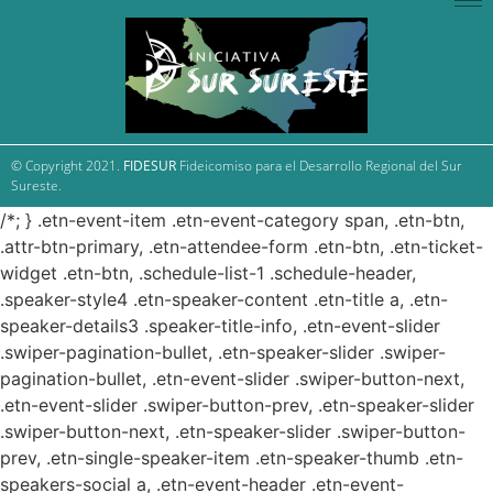
© Copyright 2021.
FIDESUR
Fideicomiso para el Desarrollo Regional del Sur
Sureste.
/*; } .etn-event-item .etn-event-category span, .etn-btn,
.attr-btn-primary, .etn-attendee-form .etn-btn, .etn-ticket-
widget .etn-btn, .schedule-list-1 .schedule-header,
.speaker-style4 .etn-speaker-content .etn-title a, .etn-
speaker-details3 .speaker-title-info, .etn-event-slider
.swiper-pagination-bullet, .etn-speaker-slider .swiper-
pagination-bullet, .etn-event-slider .swiper-button-next,
.etn-event-slider .swiper-button-prev, .etn-speaker-slider
.swiper-button-next, .etn-speaker-slider .swiper-button-
prev, .etn-single-speaker-item .etn-speaker-thumb .etn-
speakers-social a, .etn-event-header .etn-event-