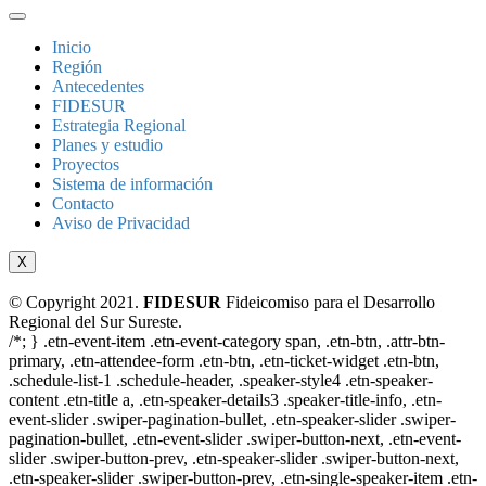
Inicio
Región
Antecedentes
FIDESUR
Estrategia Regional
Planes y estudio
Proyectos
Sistema de información
Contacto
Aviso de Privacidad
X
© Copyright 2021.
FIDESUR
Fideicomiso para el Desarrollo
Regional del Sur Sureste.
/*; } .etn-event-item .etn-event-category span, .etn-btn, .attr-btn-
primary, .etn-attendee-form .etn-btn, .etn-ticket-widget .etn-btn,
.schedule-list-1 .schedule-header, .speaker-style4 .etn-speaker-
content .etn-title a, .etn-speaker-details3 .speaker-title-info, .etn-
event-slider .swiper-pagination-bullet, .etn-speaker-slider .swiper-
pagination-bullet, .etn-event-slider .swiper-button-next, .etn-event-
slider .swiper-button-prev, .etn-speaker-slider .swiper-button-next,
.etn-speaker-slider .swiper-button-prev, .etn-single-speaker-item .etn-