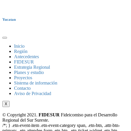
Yucatan
Inicio
Región
Antecedentes
FIDESUR
Estrategia Regional
Planes y estudio
Proyectos
Sistema de información
Contacto
Aviso de Privacidad
X
© Copyright 2021.
FIDESUR
Fideicomiso para el Desarrollo
Regional del Sur Sureste.
/*; } .etn-event-item .etn-event-category span, .etn-btn, .attr-btn-
primary, .etn-attendee-form .etn-btn, .etn-ticket-widget .etn-btn,