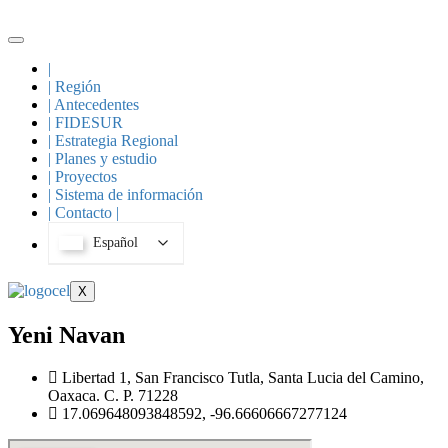
Skip
to
content
|
| Región
| Antecedentes
| FIDESUR
| Estrategia Regional
| Planes y estudio
| Proyectos
| Sistema de información
| Contacto |
Español
X
Yeni Navan
Libertad 1, San Francisco Tutla, Santa Lucia del Camino,
Oaxaca. C. P. 71228
17.069648093848592, -96.66606667277124