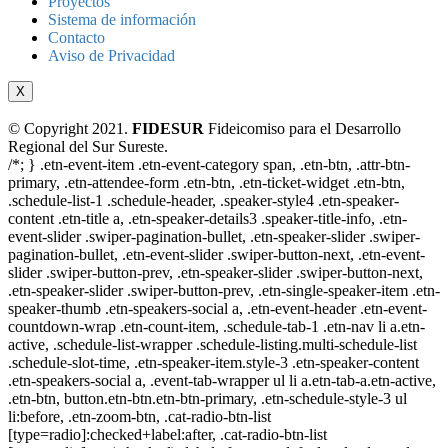
Proyectos
Sistema de información
Contacto
Aviso de Privacidad
X
© Copyright 2021.
FIDESUR
Fideicomiso para el Desarrollo
Regional del Sur Sureste.
/*; } .etn-event-item .etn-event-category span, .etn-btn, .attr-btn-
primary, .etn-attendee-form .etn-btn, .etn-ticket-widget .etn-btn,
.schedule-list-1 .schedule-header, .speaker-style4 .etn-speaker-
content .etn-title a, .etn-speaker-details3 .speaker-title-info, .etn-
event-slider .swiper-pagination-bullet, .etn-speaker-slider .swiper-
pagination-bullet, .etn-event-slider .swiper-button-next, .etn-event-
slider .swiper-button-prev, .etn-speaker-slider .swiper-button-next,
.etn-speaker-slider .swiper-button-prev, .etn-single-speaker-item .etn-
speaker-thumb .etn-speakers-social a, .etn-event-header .etn-event-
countdown-wrap .etn-count-item, .schedule-tab-1 .etn-nav li a.etn-
active, .schedule-list-wrapper .schedule-listing.multi-schedule-list
.schedule-slot-time, .etn-speaker-item.style-3 .etn-speaker-content
.etn-speakers-social a, .event-tab-wrapper ul li a.etn-tab-a.etn-active,
.etn-btn, button.etn-btn.etn-btn-primary, .etn-schedule-style-3 ul
li:before, .etn-zoom-btn, .cat-radio-btn-list
[type=radio]:checked+label:after, .cat-radio-btn-list