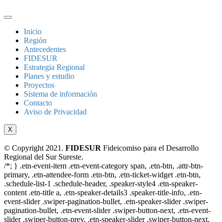
Inicio
Región
Antecedentes
FIDESUR
Estrategia Regional
Planes y estudio
Proyectos
Sistema de información
Contacto
Aviso de Privacidad
X
© Copyright 2021.
FIDESUR
Fideicomiso para el Desarrollo
Regional del Sur Sureste.
/*; } .etn-event-item .etn-event-category span, .etn-btn, .attr-btn-
primary, .etn-attendee-form .etn-btn, .etn-ticket-widget .etn-btn,
.schedule-list-1 .schedule-header, .speaker-style4 .etn-speaker-
content .etn-title a, .etn-speaker-details3 .speaker-title-info, .etn-
event-slider .swiper-pagination-bullet, .etn-speaker-slider .swiper-
pagination-bullet, .etn-event-slider .swiper-button-next, .etn-event-
slider .swiper-button-prev, .etn-speaker-slider .swiper-button-next,