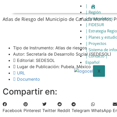
|
| Región
| Antecedentes
Atlas de Riesgo del Municipio de Cañada Morelos, 
| FIDESUR
| Estrategia Regi
| Planes y estudi
| Proyectos
Tipo de Instrumento: Atlas de riesgos
| Sistema de inf
Autor: Secretaría de Desarrollo Social (SEDESOL)
| Contacto |
Editorial: SEDESOL
Español
Lugar de Publicación: Pubela, México
X
URL
Documento
Compartir en:
Facebook
Pinterest
Twitter
Reddit
Telegram
WhatsApp
E