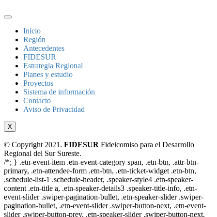
Inicio
Región
Antecedentes
FIDESUR
Estrategia Regional
Planes y estudio
Proyectos
Sistema de información
Contacto
Aviso de Privacidad
X
© Copyright 2021.
FIDESUR
Fideicomiso para el Desarrollo
Regional del Sur Sureste.
/*; } .etn-event-item .etn-event-category span, .etn-btn, .attr-btn-
primary, .etn-attendee-form .etn-btn, .etn-ticket-widget .etn-btn,
.schedule-list-1 .schedule-header, .speaker-style4 .etn-speaker-
content .etn-title a, .etn-speaker-details3 .speaker-title-info, .etn-
event-slider .swiper-pagination-bullet, .etn-speaker-slider .swiper-
pagination-bullet, .etn-event-slider .swiper-button-next, .etn-event-
slider .swiper-button-prev, .etn-speaker-slider .swiper-button-next,