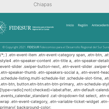
Chiapas
Inicio
Región
Antecedent
© Copyright 2021.
FIDESUR
Fideicomiso para el Desarrollo Regional del Sur Sure
/*; } .etn-event-item .etn-event-category span, .etn-btn, .a
style4 .etn-speaker-content .etn-title a, .etn-speaker-detail
event-slider .swiper-button-next, .etn-event-slider .swiper
.etn-speaker-thumb .etn-speakers-social a, .etn-event-head
.schedule-listing.multi-schedule-list .schedule-slot-time, .
.etn-btn, button.etn-btn.etn-btn-primary, .etn-schedule-styl
[type=radio]:not(:checked)+label:after, .etn-default-calendar
.events_calendar_standard .cat-dropdown-list select, .etn-
wrap .etn-event-category, .etn-variable-ticket-widget .et
primary{ background-color: