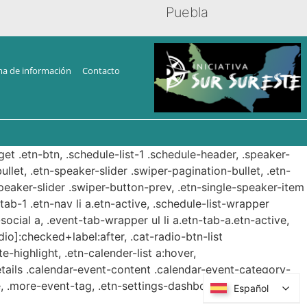
Puebla
ma de información
Contacto
get .etn-btn, .schedule-list-1 .schedule-header, .speaker-
ullet, .etn-speaker-slider .swiper-pagination-bullet, .etn-
speaker-slider .swiper-button-prev, .etn-single-speaker-item
b-1 .etn-nav li a.etn-active, .schedule-list-wrapper
ocial a, .event-tab-wrapper ul li a.etn-tab-a.etn-active,
dio]:checked+label:after, .cat-radio-btn-list
e-highlight, .etn-calender-list a:hover,
etails .calendar-event-content .calendar-event-category-
, .more-event-tag, .etn-settings-dashboard .button-
Español
Español