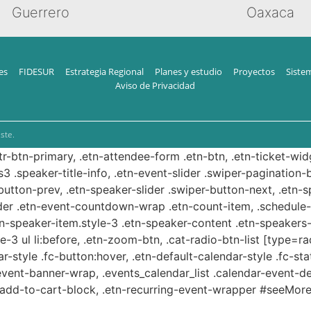
Guerrero
Oaxaca
es
FIDESUR
Estrategia Regional
Planes y estudio
Proyectos
Siste
Aviso de Privacidad
ste.
ttr-btn-primary, .etn-attendee-form .etn-btn, .etn-ticket-wid
s3 .speaker-title-info, .etn-event-slider .swiper-pagination-b
-button-prev, .etn-speaker-slider .swiper-button-next, .etn-
er .etn-event-countdown-wrap .etn-count-item, .schedule-ta
etn-speaker-item.style-3 .etn-speaker-content .etn-speakers-s
e-3 ul li:before, .etn-zoom-btn, .cat-radio-btn-list [type=ra
-style .fc-button:hover, .etn-default-calendar-style .fc-stat
event-banner-wrap, .events_calendar_list .calendar-event-d
n-add-to-cart-block, .etn-recurring-event-wrapper #seeMore