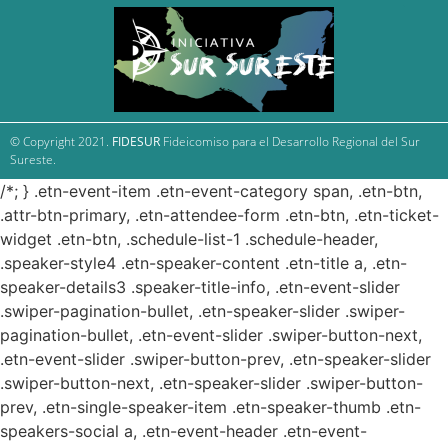
© Copyright 2021.
FIDESUR
Fideicomiso para el Desarrollo Regional del Sur
Sureste.
/*; } .etn-event-item .etn-event-category span, .etn-btn,
.attr-btn-primary, .etn-attendee-form .etn-btn, .etn-ticket-
widget .etn-btn, .schedule-list-1 .schedule-header,
.speaker-style4 .etn-speaker-content .etn-title a, .etn-
speaker-details3 .speaker-title-info, .etn-event-slider
.swiper-pagination-bullet, .etn-speaker-slider .swiper-
pagination-bullet, .etn-event-slider .swiper-button-next,
.etn-event-slider .swiper-button-prev, .etn-speaker-slider
.swiper-button-next, .etn-speaker-slider .swiper-button-
prev, .etn-single-speaker-item .etn-speaker-thumb .etn-
speakers-social a, .etn-event-header .etn-event-