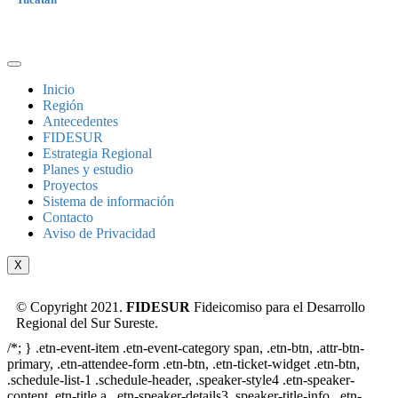
Inicio
Región
Antecedentes
FIDESUR
Estrategia Regional
Planes y estudio
Proyectos
Sistema de información
Contacto
Aviso de Privacidad
X
© Copyright 2021.
FIDESUR
Fideicomiso para el Desarrollo
Regional del Sur Sureste.
/*; } .etn-event-item .etn-event-category span, .etn-btn, .attr-btn-
primary, .etn-attendee-form .etn-btn, .etn-ticket-widget .etn-btn,
.schedule-list-1 .schedule-header, .speaker-style4 .etn-speaker-
content .etn-title a, .etn-speaker-details3 .speaker-title-info, .etn-