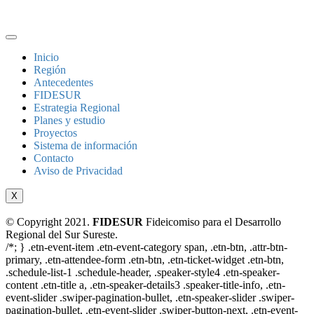
Inicio
Región
Antecedentes
FIDESUR
Estrategia Regional
Planes y estudio
Proyectos
Sistema de información
Contacto
Aviso de Privacidad
X
© Copyright 2021.
FIDESUR
Fideicomiso para el Desarrollo
Regional del Sur Sureste.
/*; } .etn-event-item .etn-event-category span, .etn-btn, .attr-btn-
primary, .etn-attendee-form .etn-btn, .etn-ticket-widget .etn-btn,
.schedule-list-1 .schedule-header, .speaker-style4 .etn-speaker-
content .etn-title a, .etn-speaker-details3 .speaker-title-info, .etn-
event-slider .swiper-pagination-bullet, .etn-speaker-slider .swiper-
pagination-bullet, .etn-event-slider .swiper-button-next, .etn-event-