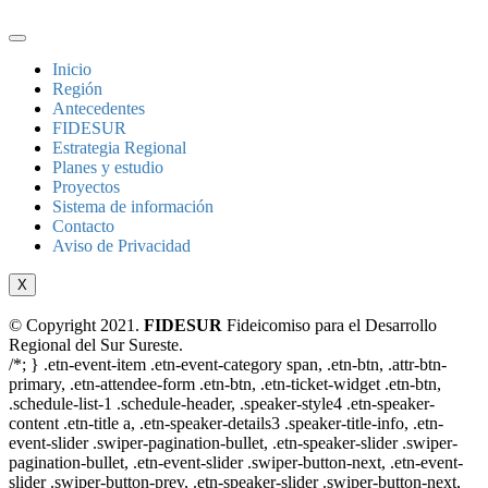
Inicio
Región
Antecedentes
FIDESUR
Estrategia Regional
Planes y estudio
Proyectos
Sistema de información
Contacto
Aviso de Privacidad
X
© Copyright 2021.
FIDESUR
Fideicomiso para el Desarrollo
Regional del Sur Sureste.
/*; } .etn-event-item .etn-event-category span, .etn-btn, .attr-btn-
primary, .etn-attendee-form .etn-btn, .etn-ticket-widget .etn-btn,
.schedule-list-1 .schedule-header, .speaker-style4 .etn-speaker-
content .etn-title a, .etn-speaker-details3 .speaker-title-info, .etn-
event-slider .swiper-pagination-bullet, .etn-speaker-slider .swiper-
pagination-bullet, .etn-event-slider .swiper-button-next, .etn-event-
slider .swiper-button-prev, .etn-speaker-slider .swiper-button-next,