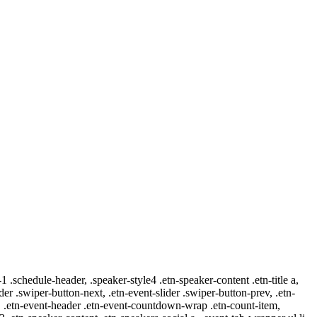
-1 .schedule-header, .speaker-style4 .etn-speaker-content .etn-title a,
ider .swiper-button-next, .etn-event-slider .swiper-button-prev, .etn-
 a, .etn-event-header .etn-event-countdown-wrap .etn-count-item,