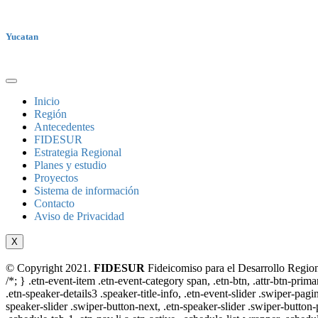
Yucatan
Inicio
Región
Antecedentes
FIDESUR
Estrategia Regional
Planes y estudio
Proyectos
Sistema de información
Contacto
Aviso de Privacidad
X
© Copyright 2021.
FIDESUR
Fideicomiso para el Desarrollo Region
/*; } .etn-event-item .etn-event-category span, .etn-btn, .attr-btn-prima
.etn-speaker-details3 .speaker-title-info, .etn-event-slider .swiper-pagi
speaker-slider .swiper-button-next, .etn-speaker-slider .swiper-button