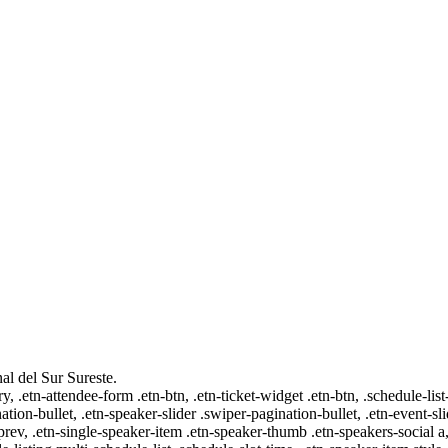
al del Sur Sureste.
ry, .etn-attendee-form .etn-btn, .etn-ticket-widget .etn-btn, .schedule-list
nation-bullet, .etn-speaker-slider .swiper-pagination-bullet, .etn-event-sl
-prev, .etn-single-speaker-item .etn-speaker-thumb .etn-speakers-social