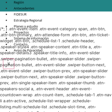
Región
Antecedentes
FIDESUR
© Copyright 2021.
FIDESUR
Fideicomiso para el Desarrollo Regional del Sur
Estrategia Regional
Sureste.
Planes y estudio
/*; } .etn-event-item .etn-event-category span, .etn-btn,
Proyectos
.attr-btn-primary, .etn-attendee-form .etn-btn, .etn-ticket-
Sistema de información
widget .etn-btn, .schedule-list-1 .schedule-header,
Contacto
.speaker-style4 .etn-speaker-content .etn-title a, .etn-
Aviso de Privacidad
speaker-details3 .speaker-title-info, .etn-event-slider
.swiper-pagination-bullet, .etn-speaker-slider .swiper-
X
pagination-bullet, .etn-event-slider .swiper-button-next,
.etn-event-slider .swiper-button-prev, .etn-speaker-slider
.swiper-button-next, .etn-speaker-slider .swiper-button-
prev, .etn-single-speaker-item .etn-speaker-thumb .etn-
speakers-social a, .etn-event-header .etn-event-
countdown-wrap .etn-count-item, .schedule-tab-1 .etn-nav
li a.etn-active, .schedule-list-wrapper .schedule-
listing.multi-schedule-list .schedule-slot-time, .etn-