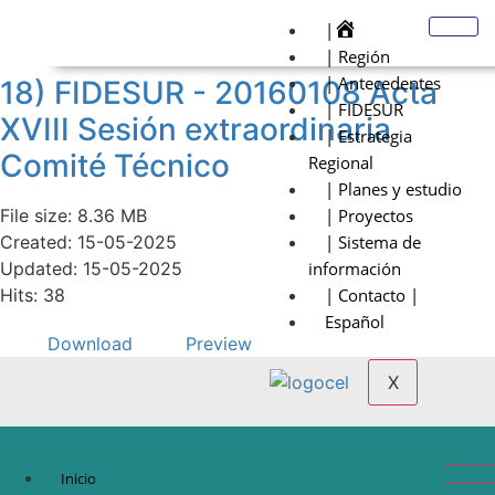
|
| Región
| Antecedentes
18) FIDESUR - 20160108 Acta
| FIDESUR
XVIII Sesión extraordinaria
| Estrategia
Comité Técnico
Regional
| Planes y estudio
File size: 8.36 MB
| Proyectos
Created: 15-05-2025
| Sistema de
Updated: 15-05-2025
información
Hits: 38
| Contacto |
Español
Download
Preview
X
Inicio