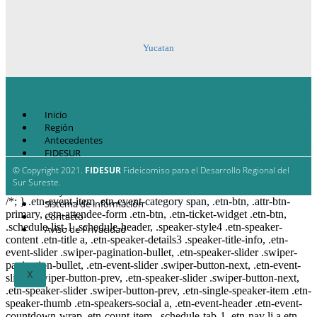
Yucatan
Inicio
Región
Antecedentes
FIDESUR
Estrategia Regional
© Copyright 2021.
FIDESUR
Fideicomiso para el Desarrollo Regional del
Planes y estudio
Sur Sureste.
Proyectos
/*; } .etn-event-item .etn-event-category span, .etn-btn, .attr-btn-
Sistema de información
primary, .etn-attendee-form .etn-btn, .etn-ticket-widget .etn-btn,
Contacto
.schedule-list-1 .schedule-header, .speaker-style4 .etn-speaker-
Aviso de Privacidad
content .etn-title a, .etn-speaker-details3 .speaker-title-info, .etn-
event-slider .swiper-pagination-bullet, .etn-speaker-slider .swiper-
pagination-bullet, .etn-event-slider .swiper-button-next, .etn-event-
X
slider .swiper-button-prev, .etn-speaker-slider .swiper-button-next,
.etn-speaker-slider .swiper-button-prev, .etn-single-speaker-item .etn-
speaker-thumb .etn-speakers-social a, .etn-event-header .etn-event-
countdown-wrap .etn-count-item, .schedule-tab-1 .etn-nav li a.etn-