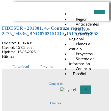
|
| Región
| Antecedentes
FIDESUR - 201801, 4.- Contrato reporto
| FIDESUR
2275_94336_BNO670315CD0_1517958233258
| Estrategia
Regional
File size: 91.96 KB
| Planes y
Created: 15-05-2025
estudio
Updated: 15-05-2025
| Proyectos
Hits: 23
| Sistema de
información
Download
Preview
| Contacto |
Español
Campeche
X
Chiapas