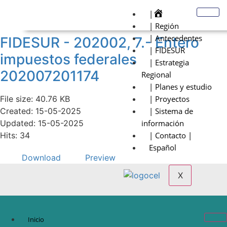
|
| Región
| Antecedentes
FIDESUR - 202002, 7.- Entero
| FIDESUR
impuestos federales
| Estrategia
202007201174
Regional
| Planes y estudio
File size: 40.76 KB
| Proyectos
Created: 15-05-2025
| Sistema de
Updated: 15-05-2025
información
Hits: 34
| Contacto |
Español
Download
Preview
X
Inicio