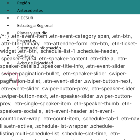
Región
Antecedentes
FIDESUR
© Copyright 2021.
FIDESUR
Fideicomiso para el Desarrollo Regional del Sur
Estrategia Regional
Sureste.
Planes y estudio
/*; } .etn-event-item .etn-event-category span, .etn-btn,
Proyectos
.attr-btn-primary, .etn-attendee-form .etn-btn, .etn-ticket-
Sistema de información
widget .etn-btn, .schedule-list-1 .schedule-header,
Contacto
.speaker-style4 .etn-speaker-content .etn-title a, .etn-
Aviso de Privacidad
speaker-details3 .speaker-title-info, .etn-event-slider
.swiper-pagination-bullet, .etn-speaker-slider .swiper-
X
pagination-bullet, .etn-event-slider .swiper-button-next,
.etn-event-slider .swiper-button-prev, .etn-speaker-slider
.swiper-button-next, .etn-speaker-slider .swiper-button-
prev, .etn-single-speaker-item .etn-speaker-thumb .etn-
speakers-social a, .etn-event-header .etn-event-
countdown-wrap .etn-count-item, .schedule-tab-1 .etn-nav
li a.etn-active, .schedule-list-wrapper .schedule-
listing.multi-schedule-list .schedule-slot-time, .etn-