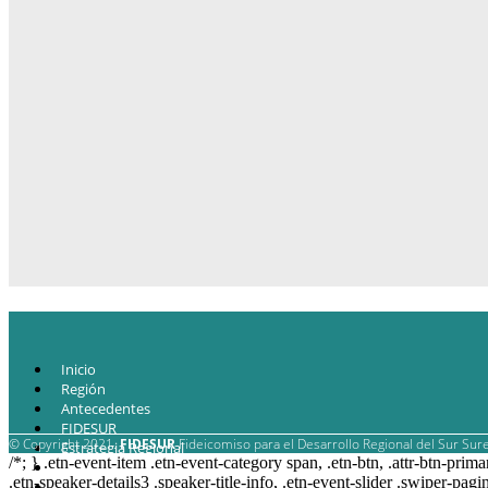
Inicio
Región
Antecedentes
FIDESUR
© Copyright 2021.
FIDESUR
Fideicomiso para el Desarrollo Regional del Sur Sure
Estrategia Regional
/*; } .etn-event-item .etn-event-category span, .etn-btn, .attr-btn-prima
Planes y estudio
.etn-speaker-details3 .speaker-title-info, .etn-event-slider .swiper-pagi
Proyectos