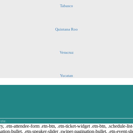
Tabasco
Quintana Roo
Veracruz
Yucatan
ste.
ry, .etn-attendee-form .etn-btn, .etn-ticket-widget .etn-btn, .schedule-list
nation-bullet, .etn-speaker-slider .swiper-pagination-bullet, .etn-event-sl