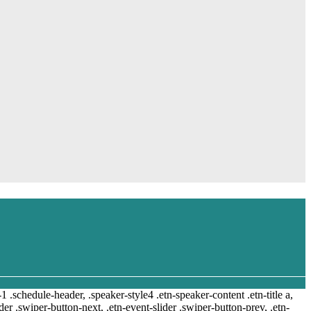
-1 .schedule-header, .speaker-style4 .etn-speaker-content .etn-title a,
ider .swiper-button-next, .etn-event-slider .swiper-button-prev, .etn-