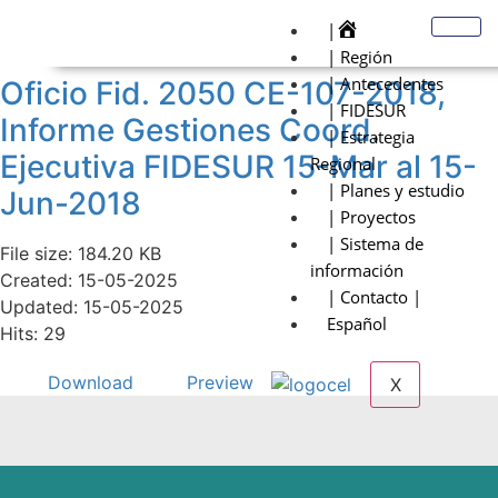
|
| Región
| Antecedentes
Oficio Fid. 2050 CE-107-2018,
| FIDESUR
Informe Gestiones Coord.
| Estrategia
Ejecutiva FIDESUR 15-Mar al 15-
Regional
| Planes y estudio
Jun-2018
| Proyectos
| Sistema de
File size: 184.20 KB
información
Created: 15-05-2025
| Contacto |
Updated: 15-05-2025
Español
Hits: 29
Download
Preview
X