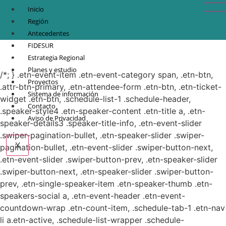
Inicio
Región
Antecedentes
FIDESUR
© Copyright 2021.
FIDESUR
Fideicomiso para el Desarrollo Regional del Sur
Estrategia Regional
Sureste.
Planes y estudio
/*; } .etn-event-item .etn-event-category span, .etn-btn,
Proyectos
.attr-btn-primary, .etn-attendee-form .etn-btn, .etn-ticket-
Sistema de información
widget .etn-btn, .schedule-list-1 .schedule-header,
Contacto
.speaker-style4 .etn-speaker-content .etn-title a, .etn-
Aviso de Privacidad
speaker-details3 .speaker-title-info, .etn-event-slider
.swiper-pagination-bullet, .etn-speaker-slider .swiper-
X
pagination-bullet, .etn-event-slider .swiper-button-next,
.etn-event-slider .swiper-button-prev, .etn-speaker-slider
.swiper-button-next, .etn-speaker-slider .swiper-button-
prev, .etn-single-speaker-item .etn-speaker-thumb .etn-
speakers-social a, .etn-event-header .etn-event-
countdown-wrap .etn-count-item, .schedule-tab-1 .etn-nav
li a.etn-active, .schedule-list-wrapper .schedule-