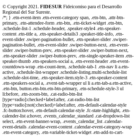
© Copyright 2021.
FIDESUR
Fideicomiso para el Desarrollo
Regional del Sur Sureste.
/*; } .etn-event-item .etn-event-category span, .etn-btn, .attr-btn-
primary, .etn-attendee-form .etn-btn, .etn-ticket-widget .etn-btn,
.schedule-list-1 .schedule-header, .speaker-style4 .etn-speaker-
content .etn-title a, .etn-speaker-details3 .speaker-title-info, .etn-
event-slider .swiper-pagination-bullet, .etn-speaker-slider .swiper-
pagination-bullet, .etn-event-slider .swiper-button-next, .etn-event-
slider .swiper-button-prev, .etn-speaker-slider .swiper-button-next,
.etn-speaker-slider .swiper-button-prev, .etn-single-speaker-item .etn-
speaker-thumb .etn-speakers-social a, .etn-event-header .etn-event-
countdown-wrap .etn-count-item, .schedule-tab-1 .etn-nav li a.etn-
active, .schedule-list-wrapper .schedule-listing.multi-schedule-list
.schedule-slot-time, .etn-speaker-item.style-3 .etn-speaker-content
.etn-speakers-social a, .event-tab-wrapper ul li a.etn-tab-a.etn-active,
.etn-btn, button.etn-btn.etn-btn-primary, .etn-schedule-style-3 ul
li:before, .etn-zoom-btn, .cat-radio-btn-list
[type=radio]:checked+label:after, .cat-radio-btn-list
[type=radio]:not(:checked)+label:after, .etn-default-calendar-style
.fc-button:hover, .etn-default-calendar-style .fc-state-highlight, .etn-
calender-list a:hover, .events_calendar_standard .cat-dropdown-list
select, .etn-event-banner-wrap, .events_calendar_list .calendar-
event-details .calendar-event-content .calendar-event-category-wrap
.etn-event-category, .etn-variable-ticket-widget .etn-add-to-cart-