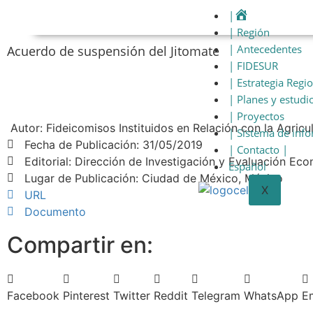
|
| Región
| Antecedentes
Acuerdo de suspensión del Jitomate
| FIDESUR
| Estrategia Regi
| Planes y estudi
| Proyectos
Autor: Fideicomisos Instituidos en Relación con la Agricul
| Sistema de inf
Fecha de Publicación: 31/05/2019
| Contacto |
Editorial: Dirección de Investigación y Evaluación Eco
Español
Lugar de Publicación: Ciudad de México, México
X
URL
Documento
Compartir en:
Facebook
Pinterest
Twitter
Reddit
Telegram
WhatsApp
E