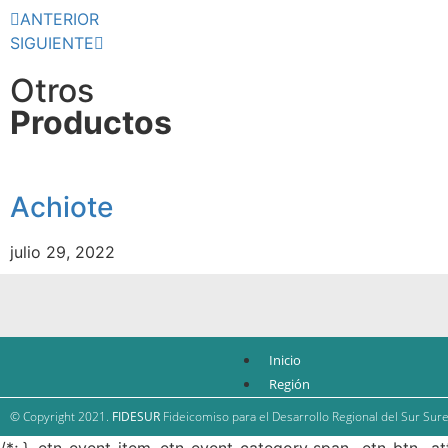
ANTERIOR
SIGUIENTE
Otros
Productos
Achiote
julio 29, 2022
Inicio
Región
Antecedentes
© Copyright 2021.
FIDESUR
Fideicomiso para el Desarrollo Regional del Sur Sure
FIDESUR