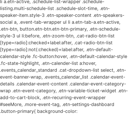
li a.etn-active, .schedule-list-wrapper .schedule-
listing.multi-schedule-list .schedule-slot-time, .etn-
speaker-item.style-3 .etn-speaker-content .etn-speakers-
social a, .event-tab-wrapper ul li a.etn-tab-a.etn-active,
.etn-btn, button.etn-btn.etn-btn-primary, .etn-schedule-
style-3 ul li:before, .etn-zoom-btn, .cat-radio-btn-list
[type=radio]:checked+label:after, .cat-radio-btn-list
[type=radio]:not(:checked)+label:after, .etn-default-
calendar-style .fc-button:hover, .etn-default-calendar-style
.fc-state-highlight, .etn-calender-list a:hover,
.events_calendar_standard .cat-dropdown-list select, .etn-
event-banner-wrap, .events_calendar_list .calendar-event-
details .calendar-event-content .calendar-event-category-
wrap .etn-event-category, .etn-variable-ticket-widget .etn-
add-to-cart-block, .etn-recurring-event-wrapper
#seeMore, .more-event-tag, .etn-settings-dashboard
.button-primary{ background-color: