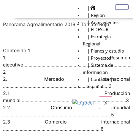
|
| Región
| Antecedentes
Panorama Agroalimentario 2019 – Tomate Rojo
| FIDESUR
| Estrategia
Regional
Contenido 1
| Planes y estudio
1. Resumen
| Proyectos
ejecutivo…………………………………………………………………………
| Sistema de
2
información
2. Mercado internacional
| Contacto |
……………………………………………………………………… 3
Español
2.1 Producción
mundial……………………………………………………………………….3
X
2.2 Consumo mundial
…………………………………………………………………………5
2.3 Comercio internacional
………………………………………………………………….6