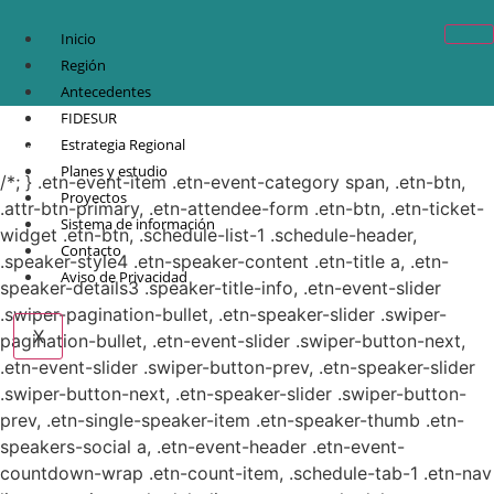
Inicio
Región
Antecedentes
FIDESUR
© Copyright 2021.
FIDESUR
Fideicomiso para el Desarrollo Regional del Sur
Estrategia Regional
Sureste.
Planes y estudio
/*; } .etn-event-item .etn-event-category span, .etn-btn,
Proyectos
.attr-btn-primary, .etn-attendee-form .etn-btn, .etn-ticket-
Sistema de información
widget .etn-btn, .schedule-list-1 .schedule-header,
Contacto
.speaker-style4 .etn-speaker-content .etn-title a, .etn-
Aviso de Privacidad
speaker-details3 .speaker-title-info, .etn-event-slider
.swiper-pagination-bullet, .etn-speaker-slider .swiper-
X
pagination-bullet, .etn-event-slider .swiper-button-next,
.etn-event-slider .swiper-button-prev, .etn-speaker-slider
.swiper-button-next, .etn-speaker-slider .swiper-button-
prev, .etn-single-speaker-item .etn-speaker-thumb .etn-
speakers-social a, .etn-event-header .etn-event-
countdown-wrap .etn-count-item, .schedule-tab-1 .etn-nav