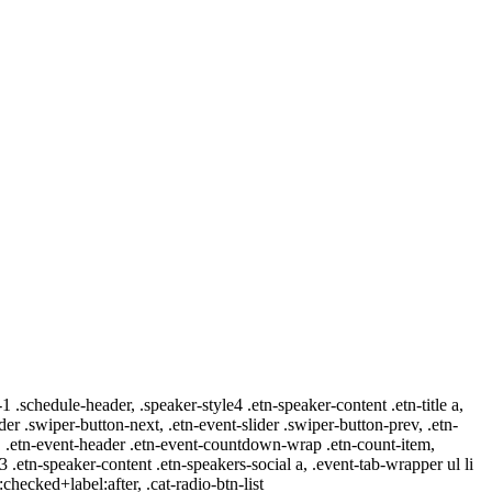
-1 .schedule-header, .speaker-style4 .etn-speaker-content .etn-title a,
ider .swiper-button-next, .etn-event-slider .swiper-button-prev, .etn-
 a, .etn-event-header .etn-event-countdown-wrap .etn-count-item,
-3 .etn-speaker-content .etn-speakers-social a, .event-tab-wrapper ul li
:checked+label:after, .cat-radio-btn-list