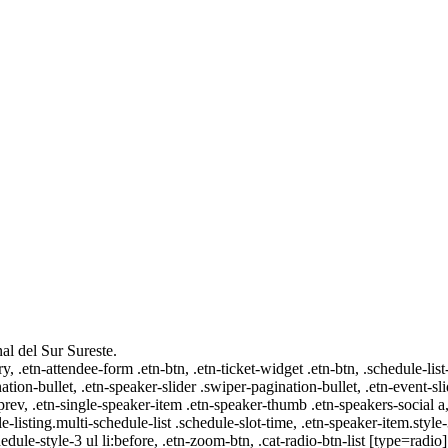
al del Sur Sureste.
ry, .etn-attendee-form .etn-btn, .etn-ticket-widget .etn-btn, .schedule-list
nation-bullet, .etn-speaker-slider .swiper-pagination-bullet, .etn-event-sl
-prev, .etn-single-speaker-item .etn-speaker-thumb .etn-speakers-social
e-listing.multi-schedule-list .schedule-slot-time, .etn-speaker-item.style
edule-style-3 ul li:before, .etn-zoom-btn, .cat-radio-btn-list [type=radio]