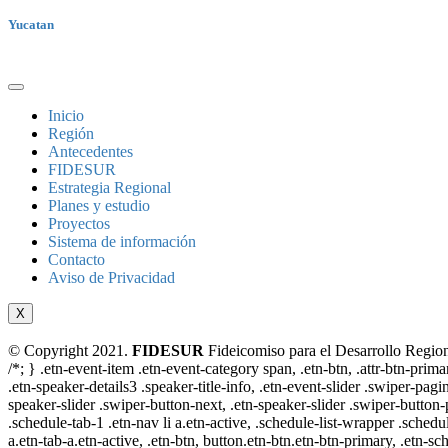
Yucatan
Inicio
Región
Antecedentes
FIDESUR
Estrategia Regional
Planes y estudio
Proyectos
Sistema de información
Contacto
Aviso de Privacidad
X
© Copyright 2021.
FIDESUR
Fideicomiso para el Desarrollo Region
/*; } .etn-event-item .etn-event-category span, .etn-btn, .attr-btn-prima
.etn-speaker-details3 .speaker-title-info, .etn-event-slider .swiper-pagi
speaker-slider .swiper-button-next, .etn-speaker-slider .swiper-button
.schedule-tab-1 .etn-nav li a.etn-active, .schedule-list-wrapper .schedul
a.etn-tab-a.etn-active, .etn-btn, button.etn-btn.etn-btn-primary, .etn-sch