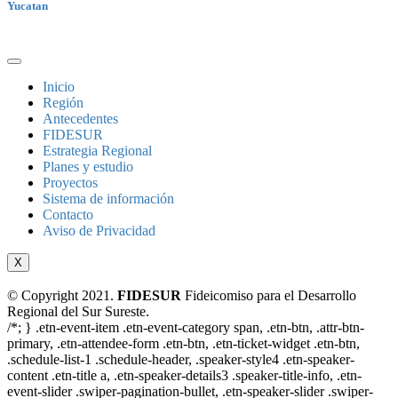
Yucatan
Inicio
Región
Antecedentes
FIDESUR
Estrategia Regional
Planes y estudio
Proyectos
Sistema de información
Contacto
Aviso de Privacidad
X
© Copyright 2021.
FIDESUR
Fideicomiso para el Desarrollo
Regional del Sur Sureste.
/*; } .etn-event-item .etn-event-category span, .etn-btn, .attr-btn-
primary, .etn-attendee-form .etn-btn, .etn-ticket-widget .etn-btn,
.schedule-list-1 .schedule-header, .speaker-style4 .etn-speaker-
content .etn-title a, .etn-speaker-details3 .speaker-title-info, .etn-
event-slider .swiper-pagination-bullet, .etn-speaker-slider .swiper-