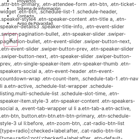
Proyectos
.attr-btn-primary, .etn-attendee-form .etn-btn, .etn-ticket-
Sistema de información
widget .etn-btn, .schedule-list-1 .schedule-header,
Contacto
.speaker-style4 .etn-speaker-content .etn-title a, .etn-
Aviso de Privacidad
speaker-details3 .speaker-title-info, .etn-event-slider
.swiper-pagination-bullet, .etn-speaker-slider .swiper-
X
pagination-bullet, .etn-event-slider .swiper-button-next,
.etn-event-slider .swiper-button-prev, .etn-speaker-slider
.swiper-button-next, .etn-speaker-slider .swiper-button-
prev, .etn-single-speaker-item .etn-speaker-thumb .etn-
speakers-social a, .etn-event-header .etn-event-
countdown-wrap .etn-count-item, .schedule-tab-1 .etn-nav
li a.etn-active, .schedule-list-wrapper .schedule-
listing.multi-schedule-list .schedule-slot-time, .etn-
speaker-item.style-3 .etn-speaker-content .etn-speakers-
social a, .event-tab-wrapper ul li a.etn-tab-a.etn-active,
.etn-btn, button.etn-btn.etn-btn-primary, .etn-schedule-
style-3 ul li:before, .etn-zoom-btn, .cat-radio-btn-list
[type=radio]:checked+label:after, .cat-radio-btn-list
[type=radio]:not(:checked)+label:after, .etn-default-