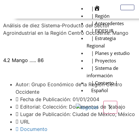
|
| Región
| Antecedentes
Análisis de diez Sistema-Producto del Sector
| FIDESUR
Agroindustrial en la Región Centro Occidente: Mango
| Estrategia
Regional
| Planes y estudio
4.2 Mango ….. 86
| Proyectos
| Sistema de
información
| Contacto |
Autor: Grupo Económico de la Región Centro
Español
Occidente
Fecha de Publicación: 01/01/2004
Editorial: Colección: Documentos de Trabajo
X
Lugar de Publicación: Ciudad de México, México
URL
Documento