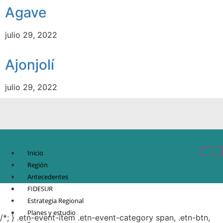
Agave
julio 29, 2022
Ajonjolí
julio 29, 2022
Inicio
Región
Antecedentes
FIDESUR
© Copyright 2021.
FIDESUR
Fideicomiso para el Desarrollo Regional del Sur
Estrategia Regional
Sureste.
Planes y estudio
/*; } .etn-event-item .etn-event-category span, .etn-btn,