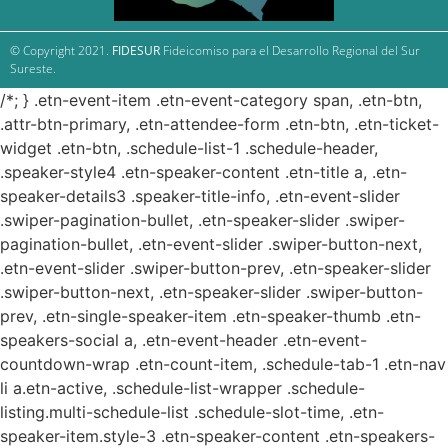
© Copyright 2021.
FIDESUR
Fideicomiso para el Desarrollo Regional del Sur
Sureste.
/*; } .etn-event-item .etn-event-category span, .etn-btn,
.attr-btn-primary, .etn-attendee-form .etn-btn, .etn-ticket-
widget .etn-btn, .schedule-list-1 .schedule-header,
.speaker-style4 .etn-speaker-content .etn-title a, .etn-
speaker-details3 .speaker-title-info, .etn-event-slider
.swiper-pagination-bullet, .etn-speaker-slider .swiper-
pagination-bullet, .etn-event-slider .swiper-button-next,
.etn-event-slider .swiper-button-prev, .etn-speaker-slider
.swiper-button-next, .etn-speaker-slider .swiper-button-
prev, .etn-single-speaker-item .etn-speaker-thumb .etn-
speakers-social a, .etn-event-header .etn-event-
countdown-wrap .etn-count-item, .schedule-tab-1 .etn-nav
li a.etn-active, .schedule-list-wrapper .schedule-
listing.multi-schedule-list .schedule-slot-time, .etn-
speaker-item.style-3 .etn-speaker-content .etn-speakers-