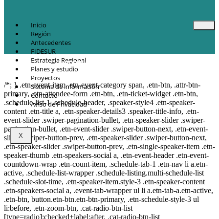
Inicio
Región
Antecedentes
FIDESUR
Estrategia Regional
© Copyright 2021.
FIDESUR
Fideicomiso para el Desarrollo Regional del
Planes y estudio
Sur Sureste.
Proyectos
/*; } .etn-event-item .etn-event-category span, .etn-btn, .attr-btn-
Sistema de información
primary, .etn-attendee-form .etn-btn, .etn-ticket-widget .etn-btn,
Contacto
.schedule-list-1 .schedule-header, .speaker-style4 .etn-speaker-
Aviso de Privacidad
content .etn-title a, .etn-speaker-details3 .speaker-title-info, .etn-
event-slider .swiper-pagination-bullet, .etn-speaker-slider .swiper-
pagination-bullet, .etn-event-slider .swiper-button-next, .etn-event-
X
slider .swiper-button-prev, .etn-speaker-slider .swiper-button-next,
.etn-speaker-slider .swiper-button-prev, .etn-single-speaker-item .etn-
speaker-thumb .etn-speakers-social a, .etn-event-header .etn-event-
countdown-wrap .etn-count-item, .schedule-tab-1 .etn-nav li a.etn-
active, .schedule-list-wrapper .schedule-listing.multi-schedule-list
.schedule-slot-time, .etn-speaker-item.style-3 .etn-speaker-content
.etn-speakers-social a, .event-tab-wrapper ul li a.etn-tab-a.etn-active,
.etn-btn, button.etn-btn.etn-btn-primary, .etn-schedule-style-3 ul
li:before, .etn-zoom-btn, .cat-radio-btn-list
[type=radio]:checked+label:after, .cat-radio-btn-list