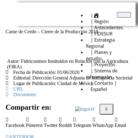
|
| Región
| Antecedentes
Carne de Cerdo – Cierre de la Producción 2019
| FIDESUR
| Estrategia
Regional
| Planes y
estudio
Autor: Fideicomisos Instituidos en Relación con la Agricultura
| Proyectos
(FIRA)
| Sistema de
Fecha de Publicación: 01/06/2020
información
Editorial: Dirección General Adjunta de Inteligencia Sectorial
| Contacto |
Lugar de Publicación: Ciudad de México
Español
URL
Documento
Compartir en:
X
Facebook
Pinterest
Twitter
Reddit
Telegram
WhatsApp
Email
ANTERIOR