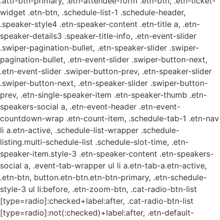
.attr-btn-primary, .etn-attendee-form .etn-btn, .etn-ticket-
widget .etn-btn, .schedule-list-1 .schedule-header,
.speaker-style4 .etn-speaker-content .etn-title a, .etn-
speaker-details3 .speaker-title-info, .etn-event-slider
.swiper-pagination-bullet, .etn-speaker-slider .swiper-
pagination-bullet, .etn-event-slider .swiper-button-next,
.etn-event-slider .swiper-button-prev, .etn-speaker-slider
.swiper-button-next, .etn-speaker-slider .swiper-button-
prev, .etn-single-speaker-item .etn-speaker-thumb .etn-
speakers-social a, .etn-event-header .etn-event-
countdown-wrap .etn-count-item, .schedule-tab-1 .etn-nav
li a.etn-active, .schedule-list-wrapper .schedule-
listing.multi-schedule-list .schedule-slot-time, .etn-
speaker-item.style-3 .etn-speaker-content .etn-speakers-
social a, .event-tab-wrapper ul li a.etn-tab-a.etn-active,
.etn-btn, button.etn-btn.etn-btn-primary, .etn-schedule-
style-3 ul li:before, .etn-zoom-btn, .cat-radio-btn-list
[type=radio]:checked+label:after, .cat-radio-btn-list
[type=radio]:not(:checked)+label:after, .etn-default-