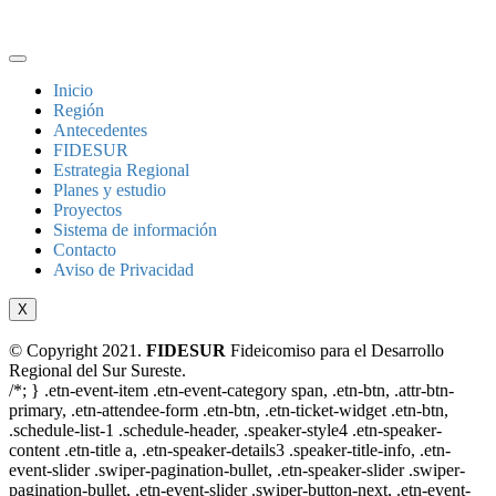
Inicio
Región
Antecedentes
FIDESUR
Estrategia Regional
Planes y estudio
Proyectos
Sistema de información
Contacto
Aviso de Privacidad
X
© Copyright 2021.
FIDESUR
Fideicomiso para el Desarrollo
Regional del Sur Sureste.
/*; } .etn-event-item .etn-event-category span, .etn-btn, .attr-btn-
primary, .etn-attendee-form .etn-btn, .etn-ticket-widget .etn-btn,
.schedule-list-1 .schedule-header, .speaker-style4 .etn-speaker-
content .etn-title a, .etn-speaker-details3 .speaker-title-info, .etn-
event-slider .swiper-pagination-bullet, .etn-speaker-slider .swiper-
pagination-bullet, .etn-event-slider .swiper-button-next, .etn-event-