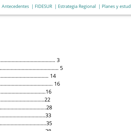
| Antecedentes
| FIDESUR
| Estrategia Regional
| Planes y estud
……………………………………… 3
…………………………………………… 5
……………………………. 14
……………………………………… 16
………………………………16
………………………….22
…………………………..28
…………………………….33
…………………………….35