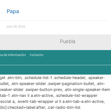
Papa
julio 29, 2022
Puebla
ma de información
Contacto
get .etn-btn, .schedule-list-1 .schedule-header, .speaker-
ullet, .etn-speaker-slider .swiper-pagination-bullet, .etn-
speaker-slider .swiper-button-prev, .etn-single-speaker-item
b-1 .etn-nav li a.etn-active, .schedule-list-wrapper
ocial a, .event-tab-wrapper ul li a.etn-tab-a.etn-active,
dio]:checked+label:after, .cat-radio-btn-list