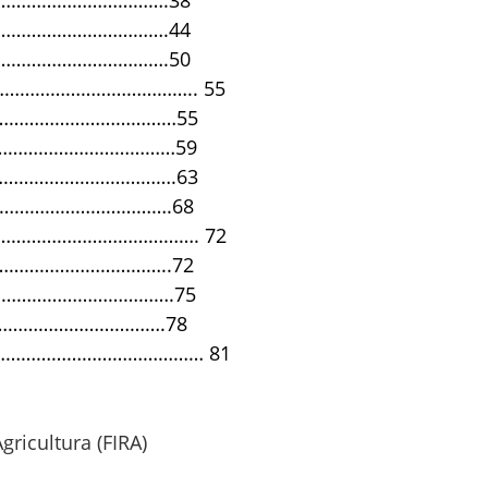
…………………………….38
…………………………….44
…………………………….50
………………………………….. 55
…………………………………55
…………………………………59
……………………………….63
…………………………….68
……………………………………. 72
…………………………..72
……………………………….75
………………………….78
………………………………………… 81
gricultura (FIRA)