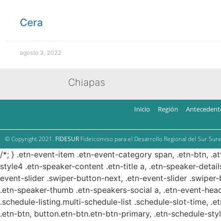
Cera
agosto 3, 2022
Chiapas
Inicio
Región
Antecedent
© Copyright 2021.
FIDESUR
Fideicomiso para el Desarrollo Regional del Sur Sure
/*; } .etn-event-item .etn-event-category span, .etn-btn, .a
style4 .etn-speaker-content .etn-title a, .etn-speaker-detail
event-slider .swiper-button-next, .etn-event-slider .swiper
.etn-speaker-thumb .etn-speakers-social a, .etn-event-head
.schedule-listing.multi-schedule-list .schedule-slot-time, .
.etn-btn, button.etn-btn.etn-btn-primary, .etn-schedule-styl