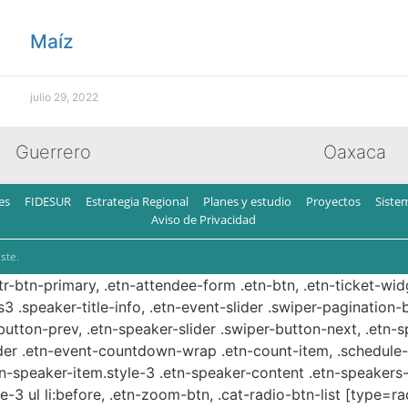
Maíz
julio 29, 2022
Guerrero
Oaxaca
es
FIDESUR
Estrategia Regional
Planes y estudio
Proyectos
Siste
Aviso de Privacidad
ste.
ttr-btn-primary, .etn-attendee-form .etn-btn, .etn-ticket-wid
s3 .speaker-title-info, .etn-event-slider .swiper-pagination-b
-button-prev, .etn-speaker-slider .swiper-button-next, .etn-
er .etn-event-countdown-wrap .etn-count-item, .schedule-ta
etn-speaker-item.style-3 .etn-speaker-content .etn-speakers-s
e-3 ul li:before, .etn-zoom-btn, .cat-radio-btn-list [type=ra